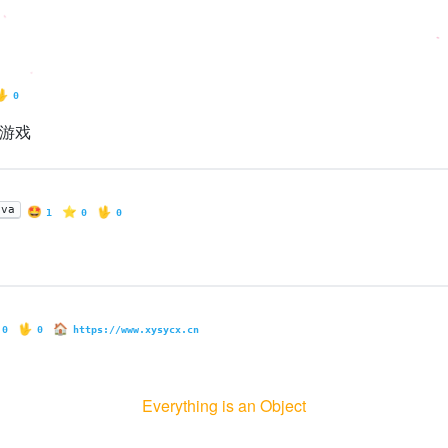
🖖
0
小游戏
🤩
⭐️
🖖
ava
1
0
0
🖖
🏠
0
0
https://www.xysycx.cn
Everything is an Object