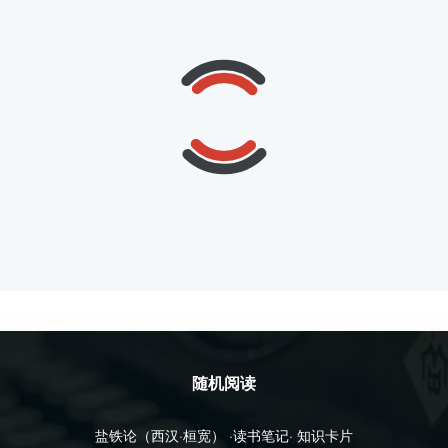
随机阅读
盐铁论（西汉·桓宽） ·读书笔记· 知识卡片