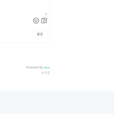
提交
Powered By
Valine
v1.5.2