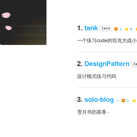
1.
tank
🤩
⭐️
Java
1
0
一个练习code的坦克大战
2.
DesignPattern
J
设计模式练习代码
3.
solo-blog
🤩
⭐️
1
雪月书韵茶香 -