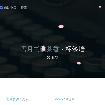
自助小店
搜索
雪月书韵茶香
- 标签墙
53 标签
书单资源
deepin
1 文章
6 文章