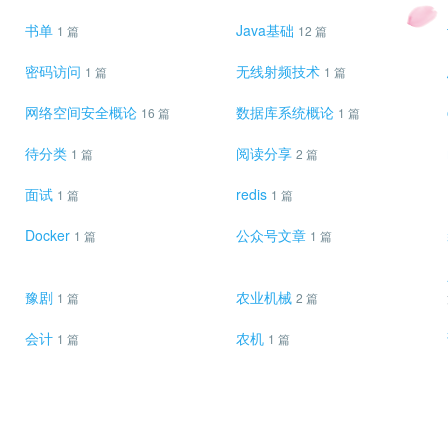
书单
Java基础
1 篇
12 篇
密码访问
无线射频技术
1 篇
1 篇
网络空间安全概论
数据库系统概论
16 篇
1 篇
待分类
阅读分享
1 篇
2 篇
面试
redis
1 篇
1 篇
Docker
公众号文章
1 篇
1 篇
豫剧
农业机械
1 篇
2 篇
会计
农机
1 篇
1 篇