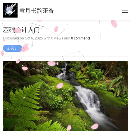
雪月书韵茶香
基础会计入门
Published on
Oct 6, 2025
with
0
views and
0
comments
# 会计